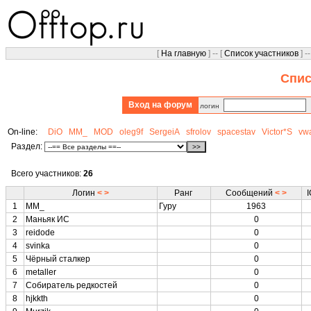
[
На главную
] -- [
Список участников
] --
Спис
Вход на форум
логин
On-line:
DiO
MM_
MOD
oleg9f
SergeiA
sfrolov
spacestav
Victor*S
vwa
Раздел:
Всего участников:
26
Логин
<
>
Ранг
Сообщений
<
>
1
MM_
Гуру
1963
2
Маньяк ИС
0
3
reidode
0
4
svinka
0
5
Чёрный сталкер
0
6
metaller
0
7
Собиратель редкостей
0
8
hjkkth
0