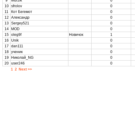
9
Murzik
0
10
sfrolov
0
11
Кот Бегемот
0
12
Александр
0
13
Sergey521
0
14
MOD
0
15
oleg9f
Новичок
1
16
Unik
0
17
dan111
0
18
ученик
0
19
Николай_NG
0
20
user246
0
1
2
Next >>